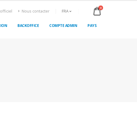
0
officiel
Nous contacter
FRA
TION
BACKOFFICE
COMPTE ADMIN
PAYS