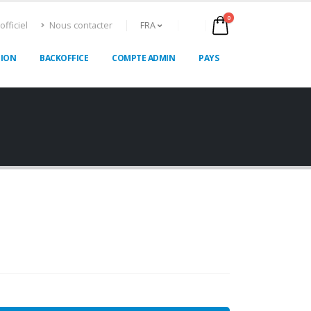
0
officiel
Nous contacter
FRA
TION
BACKOFFICE
COMPTE ADMIN
PAYS