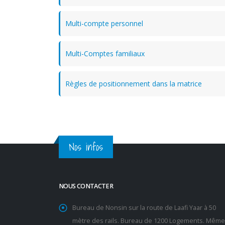
Multi-compte personnel
Multi-Comptes familiaux
Règles de positionnement dans la matrice
Nos infos
NOUS CONTACTER
Bureau de Nonsin sur la route de Laafi Yaar à 50
mètre des rails. Bureau de 1200 Logements. Même 