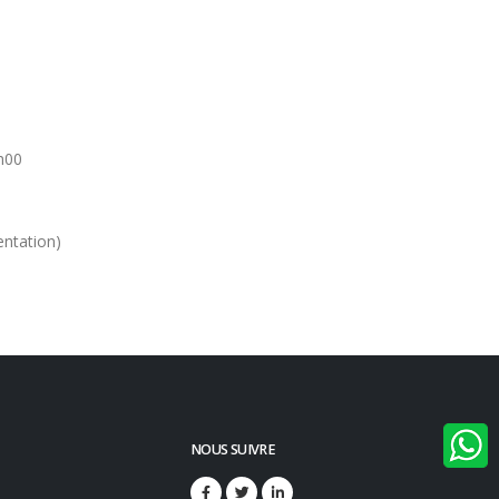
h00
entation)
NOUS SUIVRE