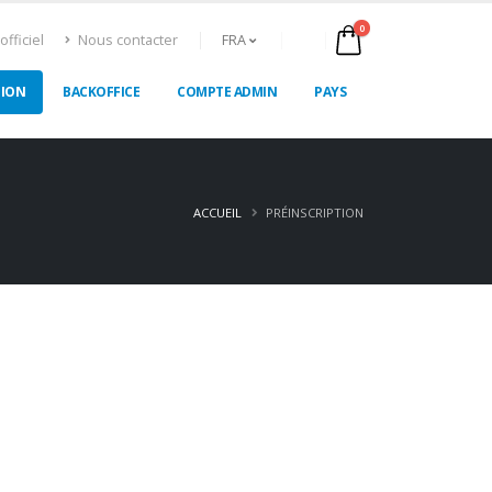
0
officiel
Nous contacter
FRA
TION
BACKOFFICE
COMPTE ADMIN
PAYS
ACCUEIL
PRÉINSCRIPTION